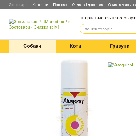
Перейти до основного контенту
Зоотовари
Контакти
Про нас
Оплата і доставка
Оплата частин
Інтернет-магазин зоотоварі
Собаки
Коти
Гризуни