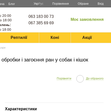
Порівняння
Укр
Рус
Обране
Вхід
ача
Блог
о 20:00
063 183 00 73
Моє замовлення
о 18:00
067 385 69 69
влень:
о 18:00
Рептилії
Коні
Акції
суари
обробки і загоєння ран у собак і кішок
Порівняти
До обраного
Характеристики