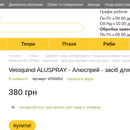
ами
Дисконтна програма
Обмін та повернення
Бренди
Угода користув
Графік роботи:
в
Пн-Пт з 09:00 д
Сб-Нд з 10:00 д
Обробка замо
Пн-Пт з 09:00 д
Тхори
Птахи
Риби
Головна
Собаки
Здоров'я собак: ветпрепарати, спеціальні добавки, аксе
Vetoquinol ALUSPRAY - Алюспрей - засіб для обробки і загоєння ран у собак і кішок
Vetoquinol ALUSPRAY - Алюспрей - засіб для 
В наявності
Артикул: VIT00052
Написати відгук
380 грн
Авторизуйтеся, щоб купити цей товар зі знижкою
%
Купити!