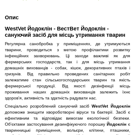
Опис
WestVet Йодоклін - ВестВет Йодоклін -
сануючий засіб для місць утримання тварин
Регулярна санобробка у приміщеннях, де утримуються
тварини, проводиться з метою профілактики розвитку
інфекційних захворювань. Ці заходи важливі як для
фермерських господарств, так і для місць утримання
домашніх вихованців - собак, кішок, декоративних птахів і
гризунів. Від правильно проведених санітарних робіт
залежатиме стан сільськогосподарських тварин та якість
фермерської продукції. Від якості дезінфекції місць
проживання наших домашніх вихованців залежить їхнє
здоров'я, активність та здатність радувати нас.
Спеціально розроблений сануючий засіб
WestVet Йодоклін
допоможе знищити хвороботворні віруси та бактерії. Засіб є
ефективним та відповідає вимогам екологічної безпеки.
Об'єктами застосування дезинфікуючого порошку
Йодоклін
є
тваринницькі приміщення, вольєри, клітини, пташники,