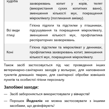
худоба
захворювань копит у корів, телят
(використання сухих копитних ванн),
зменшення кількості мух, покращення
мікроклімату (поглинання аміаку).
Гігієна підлоги та підстилки у пташниках,
Всі види
підсушування та покращення мікроклімату,
птиці
зменшення кількості мух, профілактика
респіраторних захворювань.
Гігієна підстилки та мікроклімат у денниках,
Коні
профілактика захворювань копит, зменшення
кількості мух, покращення мікроклімату.
Також засіб застосовується під час проведення інших
ветеринарно-санітарних заходів у вольєрах, для наповнення
туалетів домашніх тварин, для санітарної обробки зовнішніх
пунктів та особистої гігієни персоналу.
Запобіжні заходи:
Засіб забороняється використовувати у вівчарстві!
Порошок
Йодоклін
не можна застосовувати з іншими
засобами, що дезінфікують!