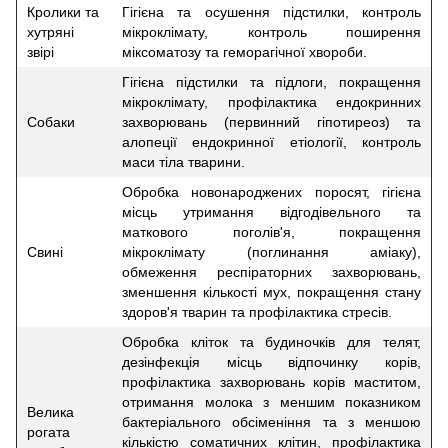
Кролики та
Гігієна та осушення підстилки, контроль
хутряні
мікроклімату, контроль поширення
звірі
міксоматозу та геморагічної хвороби.
Гігієна підстилки та підлоги, покращення
мікроклімату, профілактика ендокринних
Собаки
захворювань (первинний гіпотиреоз) та
алопеції ендокринної етіології, контроль
маси тіла тварини.
Обробка новонароджених поросят, гігієна
місць утримання відгодівельного та
маткового поголів'я, покращення
Свині
мікроклімату (поглинання аміаку),
обмеження респіраторних захворювань,
зменшення кількості мух, покращення стану
здоров'я тварин та профілактика стресів.
Обробка кліток та будиночків для телят,
дезінфекція місць відпочинку корів,
профілактика захворювань корів маститом,
отримання молока з меншим показником
Велика
бактеріального обсіменіння та з меншою
рогата
кількістю соматичних клітин, профілактика