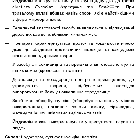
Йодоклін
має фунгістатичну та фунгіцидну дію до грибів
сімейств
Fusarium, Aspergillus та Penicillium
. При
тривалому впливі вбиває навіть спори, які є найстійкішими
з форм мікроорганізмів.
Репелентні властивості засобу виявляються у відлякуванні
дорослих комах та вбиванні личинок мух.
Препарат характеризується прото- та кокцидіостатичною
дією до збудників протозойних інфекцій та кокцидіозів
сільськогосподарських тварин.
У засобу є інсектицидна та ларвіцидна дія стосовно мух та
інших комах (кровососів та кліщів).
Дезінфекція та дезодорація повітря в приміщеннях, де
утримуються тварини, відбувається внаслідок
випаровування йоду у навколишнє середовище.
Засіб має абсорбуючу дію (абсорбує вологість у місцях
використання), поглинає запахи аміаку, сірководню,
метану та інших шкідливих виділень та газів.
Йодоклін
можна використовувати у присутності тварин та
людей.
Склад:
йодоформ, сульфат кальцію, цеоліти.