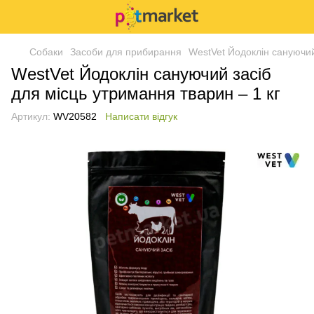
Собаки
Засоби для прибирання
WestVet Йодоклін сануючий
WestVet Йодоклін сануючий засіб
для місць утримання тварин – 1 кг
Артикул:
WV20582
Написати відгук