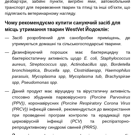
дезбар'єри, забійні пункти, вигрібні ями, автомобільний
транспорт для перевезення тварин та птиці та інші об'єкти, що
підлягають ветеринарному нагляду.
Чому рекомендуємо купити сануючий засіб для
місць утримання тварин WestVet Йодоклін:
Засіб розроблений для санобробки приміщень, де
утримуються домашні та сільськогосподарські тварини.
Дезинфікуючий порошок має бактерицидну та
бактеріостатичну активність щодо
Е. coli, Staphylococcus
aureus, Streptococcus spp, Actinobacillus spp, Bordetella
bronchiseptica, Brucella spp, Clostridiaespp, Haemophilus
parasuis, Mycoplasma spp, Mycoplasma tub, Brachyspirae
spp, Pseudomonas spp
.
Даний продукт має віруцидну та вірустатичну активність
стосовно збудників парвовірусного
(Porcine Parvovirus
(PPV))
, коронавірусних
(Porcine Respiratory Corona Virus
(PRCV))
інфекцій свиней, рекомендується до використання
при проведенні програм контролю та ерадикації при
цирковірусній інфекції (
PCV
) та респіраторно-
репродуктивному синдромі свиней
(PRRS)
.