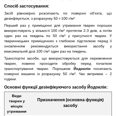
Спосіб застосування:
Засіб рівномірно розсипають по поверхні об'єкта, що
дезінфікується, з розрахунку 50 г-100 г/м².
Перший раз у приміщенні для утримання тварин порошок
використовують у кількості 100 г/м² протягом 2-3 днів, а потім
один раз на тиждень по 50 г/м² у присутності тварин. У
тваринницьких приміщеннях з глибокою підстилкою перед її
оновленням рекомендується використання засобу у
максимальній дозі 100 г/м² один раз на тиждень.
Транспортні засоби, що використовуються для перевезення
тварин, повинні проходити обробку перед початком
транспортування тварин. Порошком
Йодоклін
посипають
поверхні машини із розрахунку 50 г/м². Час витримки – 2
години.
Основні функції дезінфікуючого засобу Йодоклін:
Види
Призначення (основна функція)
тварин у
засобу
місцях
утримання