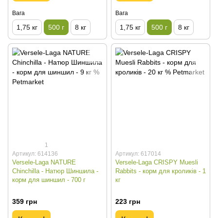
Вага
Вага
1,75 кг
500 г
8 кг
1,75 кг
500 г
8 кг
1
Артикул: 614136
Артикул: 617014
Versele-Laga NATURE
Versele-Laga CRISPY Muesli
Chinchilla - Натюр Шиншила -
Rabbits - корм для кроликів - 1
корм для шиншил - 700 г
кг
359 грн
223 грн