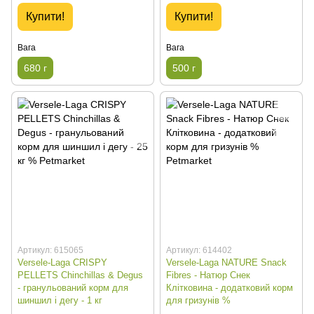
Купити!
Купити!
Вага
Вага
680 г
500 г
Артикул: 615065
Артикул: 614402
Versele-Laga CRISPY
Versele-Laga NATURE Snack
PELLETS Chinchillas & Degus
Fibres - Натюр Снек
- гранульований корм для
Клітковина - додатковий корм
шиншил і дегу - 1 кг
для гризунів %