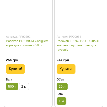
Артикул: PP00291
Артикул: PP00084
Padovan PREMIUM Coniglietti -
Padovan FIENO-HAY - Сіно зі
корм для кроликів - 500 г
змішаних лугових трав для
гризунів
254 грн
244 грн
Купити!
Купити!
Вага
Об'єм
500 г
2 кг
20 л
Вага
1 кг