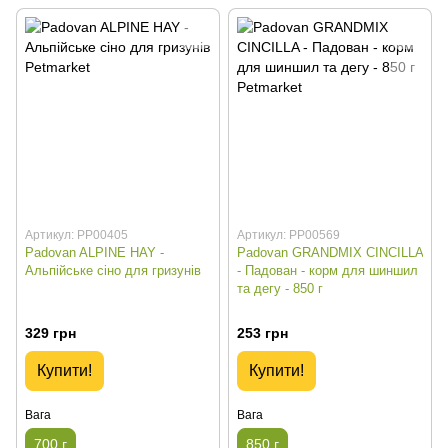
Артикул: PP00405
Артикул: PP00569
Padovan ALPINE HAY -
Padovan GRANDMIX CINCILLA
Альпійське сіно для гризунів
- Падован - корм для шиншил
та дегу - 850 г
329 грн
253 грн
Купити!
Купити!
Вага
Вага
700 г
850 г