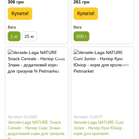
306 грн
261 грн
Купити!
Купити!
Вага
Вага
1 кг
25 кг
500 г
Артикул: 614389
Артикул: 614075
Versele-Laga NATURE Snack
Versele-Laga NATURE Cuni
Cereals - Натюр Снек Злаки -
Junior - Натюр Куні Юніор -
додатковий корм для гризунів
корм для кроленят.