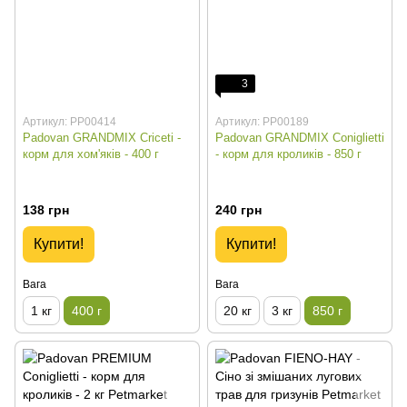
3
Артикул: PP00414
Артикул: PP00189
Padovan GRANDMIX Criceti -
Padovan GRANDMIX Coniglietti
корм для хом'яків - 400 г
- корм для кроликів - 850 г
138 грн
240 грн
Купити!
Купити!
Вага
Вага
1 кг
400 г
20 кг
3 кг
850 г