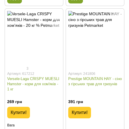
3
Артикул: 617212
Артикул: 241806
Versele-Laga CRISPY MUESLI
Prestige MOUNTAIN HAY - сіно
Hamster - корм для хом'яків -
з гірських трав для гризунів
1 кг
269 грн
391 грн
Купити!
Купити!
Вага