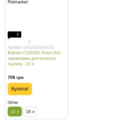
3
4
Артикул: G-613314/614212
Biokat's CLASSIC Fresh 3in1 -
наповнювач для котячого
туалету - 10 л
759 грн
Купити!
Об'єм
10 л
18 л