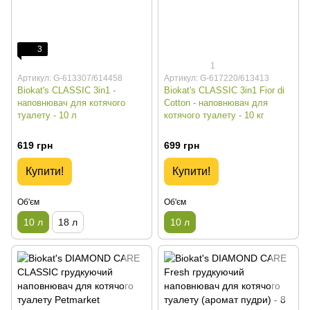
3
1
Артикул: G-613307/614458
Артикул: G-617220/613413
Biokat's CLASSIC 3in1 -
Biokat's CLASSIC 3in1 Fior di
наповнювач для котячого
Cotton - наповнювач для
туалету - 10 л
котячого туалету - 10 кг
619 грн
699 грн
Купити!
Купити!
Об'єм
Об'єм
10 л
18 л
10 л