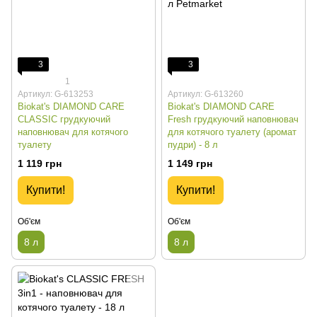
3
3
1
Артикул: G-613253
Артикул: G-613260
Biokat's DIAMOND CARE
Biokat's DIAMOND CARE
CLASSIC грудкуючий
Fresh грудкуючий наповнювач
наповнювач для котячого
для котячого туалету (аромат
туалету
пудри) - 8 л
1 119 грн
1 149 грн
Купити!
Купити!
Об'єм
Об'єм
8 л
8 л