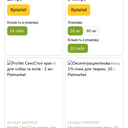
Купити!
Купити!
Кількість в упаковці
Упаковка
14 табл.
16 мг
60 мг
Кількість в упаковці
10 табл.
Артикул: pr020029
Артикул: FAR09348
ProVet СексСтоп краплі для
Окситетрациклінова мазь 1%