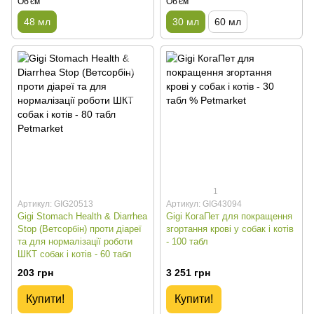
Об'єм
Об'єм
48 мл
30 мл
60 мл
1
Артикул: GIG20513
Артикул: GIG43094
Gigi Stomach Health & Diarrhea
Gigi КогаПет для покращення
Stop (Ветсорбін) проти діареї
згортання крові у собак і котів
та для нормалізації роботи
- 100 табл
ШКТ собак і котів - 60 табл
203 грн
3 251 грн
Купити!
Купити!