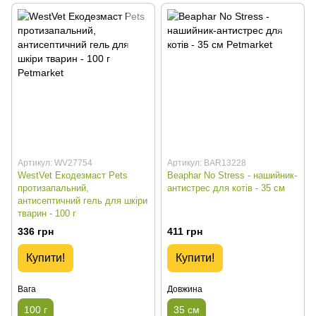
Артикул: WV27754
Артикул: BAR13228
WestVet Екодезмаст Pets
Beaphar No Stress - нашийник-
протизапальний,
антистрес для котів - 35 см
антисептичний гель для шкіри
тварин - 100 г
336 грн
411 грн
Купити!
Купити!
Вага
Довжина
100 г
35 см