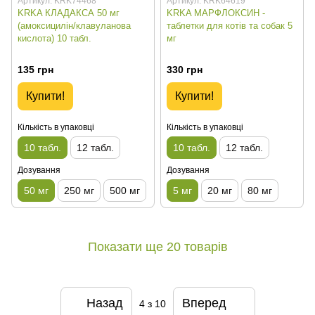
Артикул: KRK74468
Артикул: KRK64619
KRKA КЛАДАКСА 50 мг
KRKA МАРФЛОКСИН -
(амоксицилін/клавуланова
таблетки для котів та собак 5
кислота) 10 табл.
мг
135 грн
330 грн
Купити!
Купити!
Кількість в упаковці
Кількість в упаковці
10 табл.
12 табл.
10 табл.
12 табл.
Дозування
Дозування
50 мг
250 мг
500 мг
5 мг
20 мг
80 мг
Показати ще 20 товарів
Назад
Вперед
4
з 10