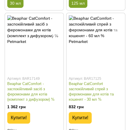
30 мл
125 мл
Артикул: BAR17149
Артикул: BAR17125
Beaphar CatComfort -
Beaphar CatComfort
заспокійливий засіб з
заспокійливий спрей з
феромонами для котів
феромонами для котів та
(комплект з дифузором) %
кошенят - 30 мл %
1 362 грн
832 грн
Купити!
Купити!