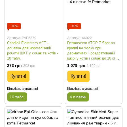
−10%
−10%
Артикул: PAE6379
Артикул: 44022
Candioli Florentero АСТ -
Dermoscent ATOP 7 Spot-on
добавка для нормалізації
краплі на холку при
роботи ШКТ у собак та котів -
дерматитах і роздратованій
10 табл.
шкірі у котів і собак до 10 кг -
4 піпетки %
273 грн
1 079 грн
303 грн
1 199 грн
Купити!
Купити!
Кількість в упаковці
Кількість в упаковці
10 табл.
4 піпетки