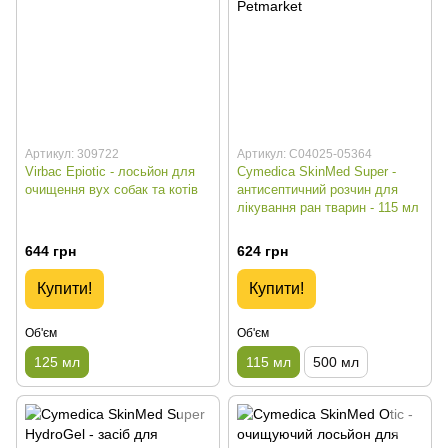
Артикул: 309722
Артикул: C04025-05364
Virbac Epiotic - лосьйон для
Cymedica SkinMed Super -
очищення вух собак та котів
антисептичний розчин для
лікування ран тварин - 115 мл
644 грн
624 грн
Купити!
Купити!
Об'єм
Об'єм
125 мл
115 мл
500 мл