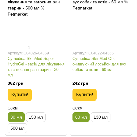
1
Артикул: C04026-04359
Артикул: C04022-04365
Cymedica SkinMed Super
Cymedica SkinMed Otic -
HydroGel - засіб для лікування
очищуючий лосьйон для вух
та загоєння ран тварин - 30
собак та котів - 60 мл
мл
362 грн
242 грн
Купити!
Купити!
Об'єм
Об'єм
30 мл
150 мл
60 мл
130 мл
500 мл