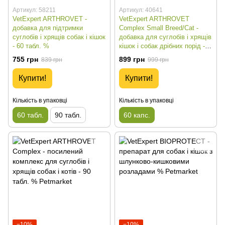
Артикул: 58211
Артикул: 40641
VetExpert ARTHROVET -
VetExpert ARTHROVET
добавка для підтримки
Complex Small Breed/Cat -
суглобів і хрящів собак і кішок
добавка для суглобів і хрящів
- 60 табл. %
кішок і собак дрібних порід -
60 капс. %
755 грн
899 грн
839 грн
999 грн
Купити!
Купити!
Кількість в упаковці
Кількість в упаковці
60 табл.
90 табл.
60 капс.
−10%
−10%