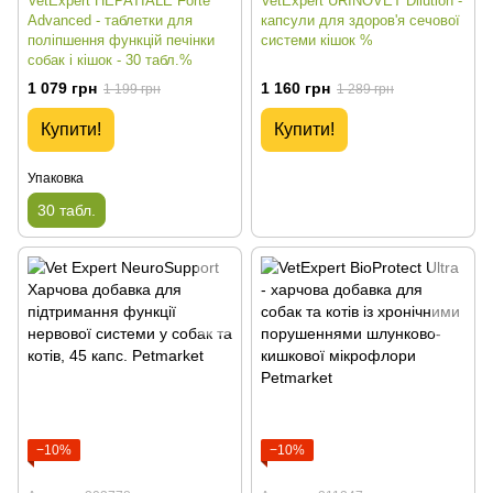
VetExpert HEPATIALE Forte
VetExpert URINOVET Dilution -
Advanced - таблетки для
капсули для здоров'я сечової
поліпшення функцій печінки
системи кішок %
собак і кішок - 30 табл.%
1 079 грн
1 160 грн
1 199 грн
1 289 грн
Купити!
Купити!
Упаковка
30 табл.
−10%
−10%