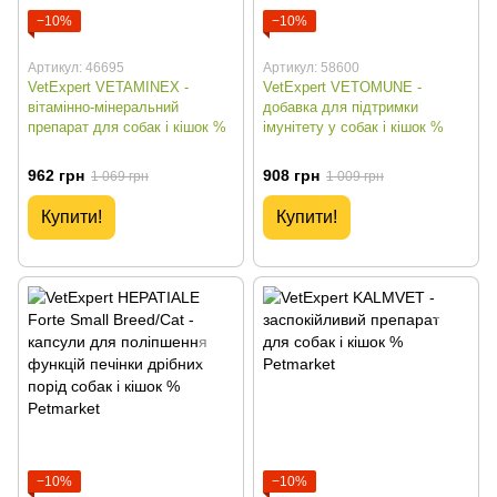
−10%
−10%
Артикул: 46695
Артикул: 58600
VetExpert VETAMINEX -
VetExpert VETOMUNE -
вітамінно-мінеральний
добавка для підтримки
препарат для собак і кішок %
імунітету у собак і кішок %
962 грн
908 грн
1 069 грн
1 009 грн
Купити!
Купити!
−10%
−10%