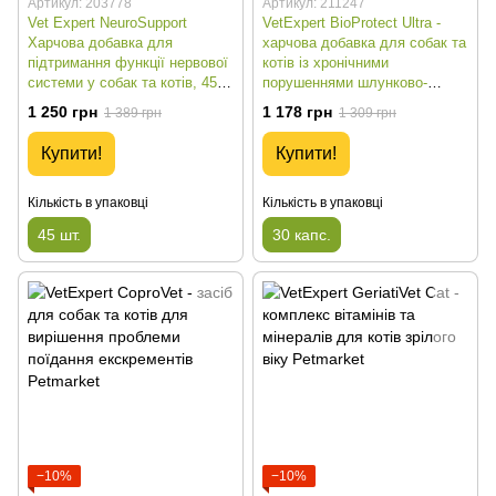
Артикул: 203778
Артикул: 211247
Vet Expert NeuroSupport
VetExpert BioProtect Ultra -
Харчова добавка для
харчова добавка для собак та
підтримання функції нервової
котів із хронічними
системи у собак та котів, 45
порушеннями шлунково-
капс.
кишкової мікрофлори - 30
1 250 грн
1 178 грн
1 389 грн
1 309 грн
капс.
Купити!
Купити!
Кількість в упаковці
Кількість в упаковці
45 шт.
30 капс.
−10%
−10%