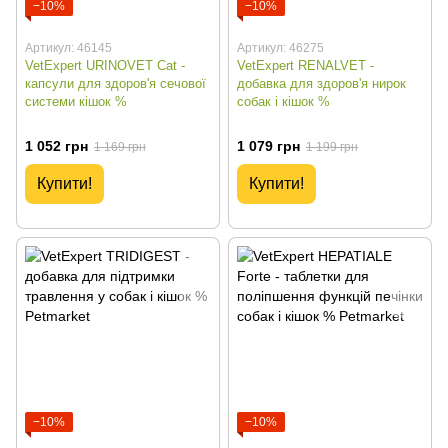
−10%
−10%
Артикул: 46145
Артикул: 46275
VetExpert URINOVET Cat -
VetExpert RENALVET -
капсули для здоров'я сечової
добавка для здоров'я нирок
системи кішок %
собак і кішок %
1 052 грн
1 079 грн
1 169 грн
1 199 грн
Купити!
Купити!
−10%
−10%