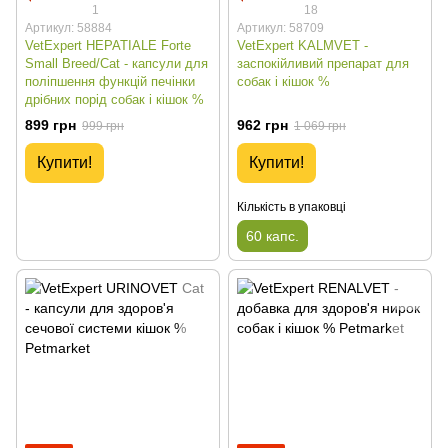
1
18
Артикул: 58884
Артикул: 58709
VetExpert HEPATIALE Forte
VetExpert KALMVET -
Small Breed/Cat - капсули для
заспокійливий препарат для
поліпшення функцій печінки
собак і кішок %
дрібних порід собак і кішок %
899 грн
962 грн
999 грн
1 069 грн
Купити!
Купити!
Кількість в упаковці
60 капс.