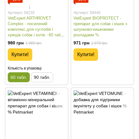
1
Артикул: 58235
Артикул: 58440
VetExpert ARTHROVET
VetExpert BIOPROTECT -
Complex - посилений
препарат для собак і кішок з
комплекс для суглобів і
шлунково-кишковими
хрящів собак і котів - 60 табл.
розладами %
%
980 грн
971 грн
1 089 грн
1 079 грн
Купити!
Купити!
Кількість в упаковці
60 табл.
90 табл.