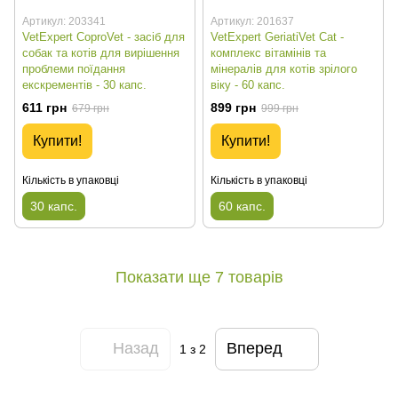
Артикул: 203341
Артикул: 201637
VetExpert CoproVet - засіб для
VetExpert GeriatiVet Cat -
собак та котів для вирішення
комплекс вітамінів та
проблеми поїдання
мінералів для котів зрілого
екскрементів - 30 капс.
віку - 60 капс.
611 грн
899 грн
679 грн
999 грн
Купити!
Купити!
Кількість в упаковці
Кількість в упаковці
30 капс.
60 капс.
Показати ще 7 товарів
Назад
Вперед
1
з 2