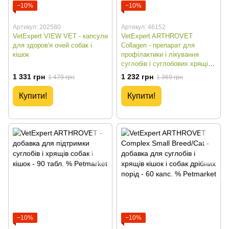
−10%
−10%
Артикул: 202580
Артикул: 46152
VetExpert VIEW VET - капсули
VetExpert ARTHROVET
для здоров'я очей собак і
Collagen - препарат для
кішок
профілактики і лікування
суглобів і суглобових хрящів
собак і кішок
1 331 грн
1 232 грн
1 479 грн
1 369 грн
Купити!
Купити!
−10%
−10%