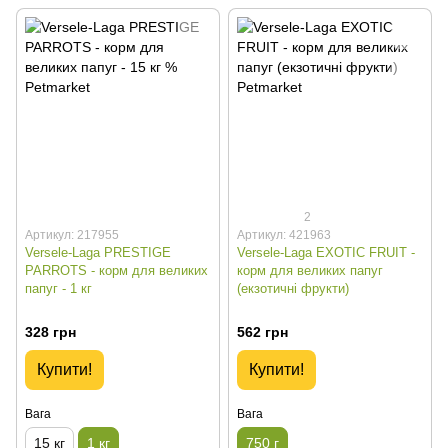
2
Артикул: 217955
Артикул: 421963
Versele-Laga PRESTIGE
Versele-Laga EXOTIC FRUIT -
PARROTS - корм для великих
корм для великих папуг
папуг - 1 кг
(екзотичні фрукти)
328 грн
562 грн
Купити!
Купити!
Вага
Вага
15 кг
1 кг
750 г