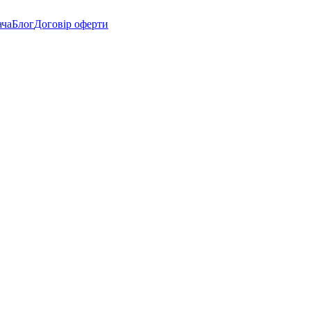
ача
Блог
Договір оферти