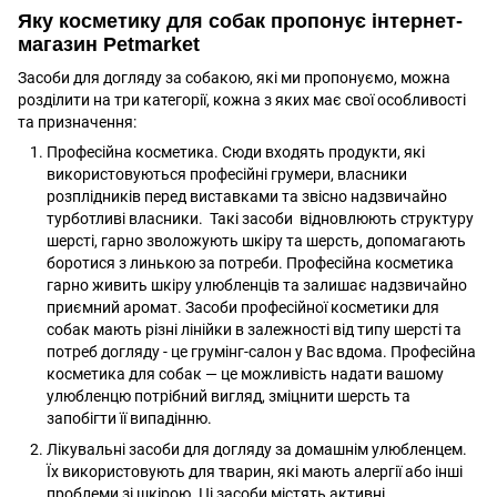
Яку косметику для собак пропонує інтернет-
магазин Petmarket
Засоби для догляду за собакою, які ми пропонуємо, можна
розділити на три категорії, кожна з яких має свої особливості
та призначення:
Професійна косметика. Сюди входять продукти, які
використовуються професійні грумери, власники
розплідників перед виставками та звісно надзвичайно
турботливі власники. Такі засоби відновлюють структуру
шерсті, гарно зволожують шкіру та шерсть, допомагають
боротися з линькою за потреби. Професійна косметика
гарно живить шкіру улюбленців та залишає надзвичайно
приємний аромат. Засоби професійної косметики для
собак мають різні лінійки в залежності від типу шерсті та
потреб догляду - це грумінг-салон у Вас вдома. Професійна
косметика для собак — це можливість надати вашому
улюбленцю потрібний вигляд, зміцнити шерсть та
запобігти її випадінню.
Лікувальні засоби для догляду за домашнім улюбленцем.
Їх використовують для тварин, які мають алергії або інші
проблеми зі шкірою. Ці засоби містять активні