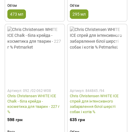
Об'єм
Об'єм
473 мл
295 мл
Артикул: 092 /02-062-W08
Артикул: 844845 /94
Chris Christensen WHITE ICE
Chris Christensen WHITE ICE
Chalk - біла крейда -
спрей для інтенсивного
косметика для тварин - 227 г
забарвлення білої шерсті
%
собак і котів %
598 грн
635 грн
Вага
Об'єм