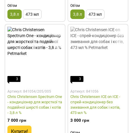
Об'єм
Об'єм
3,8 л
473 мл
3,8 л
473 мл
3
3
Артикул: 841054/205/005
Артикул: 841056
Chris Christensen Spectrum One
Chris Christensen ICE on ICE -
- кондиціонер для жорсткої та
спрей-кондиціонер без
подвійної шерсті собак і котів
змивання для собак і котів,
- 3,8 л %
473 мл %
7 000 грн
3 000 грн
Купити!
Об'єм