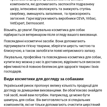
компоненти, які допомагають заспокоїти подразнену
шкіру, інтенсивно зволожують та знижують ступінь
свербежу, зменшують запалення, та прискорюють
загоєння. Гарні відгуки мають виробники CEVA, Virbac,
VetExpert, Dermoscent.
Візьміть до уваги! Лікувальна косметика для собак
підбирається ветеринаром після огляду вашого вихованця.
Повсякденні косметичні засоби. Вони допомагають
підтримувати гігієну тварини, зберігати шерсть чистою та
блискучою, а також запобігати появі неприємного запаху.
Лікувальна, професійна та повсякденна косметика для собак,
купити яку можна у нас із доставкою, відрізняється високою
ефективністю й повною безпекою для здоров'я тварин і їхніх
господарів.
Види косметики для догляду за собаками
Український ринок пропонує велику кількість продукції для
догляду за домашніми вихованцями. Ви обов’язково знайдете
той засіб, який вам потрібен. Наприклад, це може бути
шампунь для собак. Він виготовляється зі спеціальних
компонентів, які не тільки допомагають очистити шерстяний