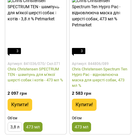
3
3
Артикул: 841036/070/ Скл.071
Артикул: 844806/089
Chris Christensen SPECTRUM
Chris Christensen Spectrum Ten
TEN - шампунь для м'якої
Hypro Pac - відновлююча
шерсті собак і котів - 473 мл %
маска для шерсті собак, 473
мл %
2 097 грн
2 583 грн
Купити!
Купити!
Об'єм
Об'єм
3,8 л
473 мл
473 мл