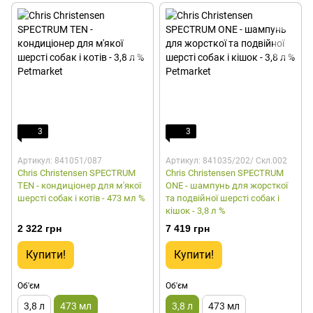
3
3
Артикул: 841051/087
Артикул: 841035/202/ Скл.002
Chris Christensen SPECTRUM
Chris Christensen SPECTRUM
TEN - кондиціонер для м'якої
ONE - шампунь для жорсткої
шерсті собак і котів - 473 мл %
та подвійної шерсті собак і
кішок - 3,8 л %
2 322 грн
7 419 грн
Купити!
Купити!
Об'єм
Об'єм
3,8 л
473 мл
3,8 л
473 мл