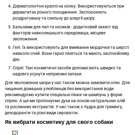
Дерматологічні краплі на холку. Використовуються при
дерматитах різного походження. Заспокоюють
роздратовану та схильну до алергії шкіру.
Бальзами для лап та носиків - додатковий захист від
факторів навколишнього середовища, місцеве
зволоження.
Гелі. Їх використовують для вмивання мордочки та шерсті
навколо очей. Вони гарно піняться та мають заспокійливу
дію.
Спреї. Такі косметичні засоби допомагають швидко та
надовго усунути неприємні запахи.
Для зволоження шкіри у нас також можна замовити олію. Для
чищення домашніх улюбленців без використання води
рекомендуємо купити спеціальні пінки чи шампунь у формі
спрею. А ще ми пропонуємо духи на основі натуральних олій
та рослинних екстрактів. У нас також є пудра для тримінгу,
дезодоранти та різні види сироваток.
Як вибрати косметику для свого собаки