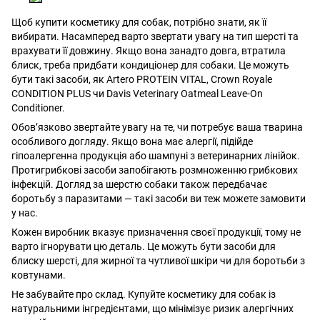
Щоб купити косметику для собак, потрібно знати, як її
вибирати. Насамперед варто звертати увагу на тип шерсті та
врахувати її довжину. Якщо вона занадто довга, втратила
блиск, треба придбати кондиціонер для собаки. Це можуть
бути такі засоби, як Artero PROTEIN VITAL, Crown Royale
CONDITION PLUS чи Davis Veterinary Oatmeal Leave-On
Conditioner.
Обов’язково звертайте увагу на те, чи потребує ваша тварина
особливого догляду. Якщо вона має алергії, підійде
гіпоалергенна продукція або шампуні з ветеринарних лінійок.
Протигрибкові засоби запобігають розмноженню грибкових
інфекцій. Догляд за шерстю собаки також передбачає
боротьбу з паразитами — такі засоби ви теж можете замовити
у нас.
Кожен виробник вказує призначення своєї продукції, тому не
варто ігнорувати цю деталь. Це можуть бути засоби для
блиску шерсті, для жирної та чутливої шкіри чи для боротьби з
ковтунами.
Не забувайте про склад. Купуйте косметику для собак із
натуральними інгредієнтами, що мінімізує ризик алергічних