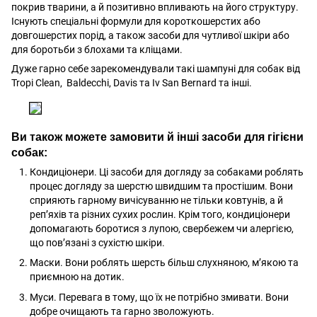
покрив тварини, а й позитивно впливають на його структуру.
Існують спеціальні формули для короткошерстих або
довгошерстих порід, а також засоби для чутливої шкіри або
для боротьби з блохами та кліщами.
Дуже гарно себе зарекомендували такі шампуні для собак від
Tropi Clean, Baldecchi, Davis та Iv San Bernard та інші.
Ви також можете замовити й інші засоби для гігієни
собак:
Кондиціонери. Ці засоби для догляду за собаками роблять
процес догляду за шерстю швидшим та простішим. Вони
сприяють гарному вичісуванню не тільки ковтунів, а й
реп’яхів та різних сухих рослин. Крім того, кондиціонери
допомагають боротися з лупою, свербежем чи алергією,
що пов’язані з сухістю шкіри.
Маски. Вони роблять шерсть більш слухняною, м’якою та
приємною на дотик.
Муси. Перевага в тому, що їх не потрібно змивати. Вони
добре очищають та гарно зволожують.