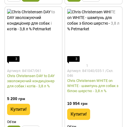
3
3
1
Артикул: 841047/061
Артикул: 841040/035-1 /Скл.
Chris Christensen DAY to DAY
046
Chris Christensen WHITE on
зволожуючий кондиціонер
WHITE - шампунь для собак з
для собак і котів - 3,8 л %
білою шерстю - 3,8 л %
5 200 грн
10 954 грн
Купити!
Купити!
Об'єм
Об'єм