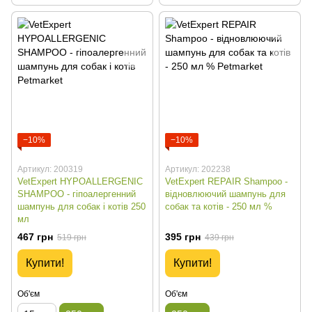
−10%
−10%
Артикул: 200319
Артикул: 202238
VetExpert HYPOALLERGENIC
VetExpert REPAIR Shampoo -
SHAMPOO - гіпоалергенний
відновлюючий шампунь для
шампунь для собак і котів 250
собак та котів - 250 мл %
мл
467 грн
395 грн
519 грн
439 грн
Купити!
Купити!
Об'єм
Об'єм