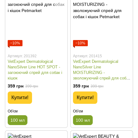
−10%
−10%
Артикул: 201392
Артикул: 201415
VetExpert Dermatological
VetExpert Dermatological
NanoSilver Line HOT SPOT -
NanoSilver Line
загоюючий спрей для собак і
MOISTURIZING -
кішок
зволожуючий спрей для собак
і кішок
359 грн
359 грн
399 грн
399 грн
Купити!
Купити!
Об'єм
Об'єм
100 мл
100 мл