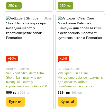
250 мл
250 мл
−10%
−10%
Артикул: 209480
Артикул: 212893
VetExpert Stimuderm Ultra
VetExpert Clinic Care
Short Hair - шампунь при
MicroBiome Balance - шампунь
випадінні шерсті у
для собак та котів з
короткошерстих собак - 250
ослабленою шерстю та
мл
чутливою шкірою - 250 мл
899 грн
629 грн
999 грн
699 грн
Купити!
Купити!