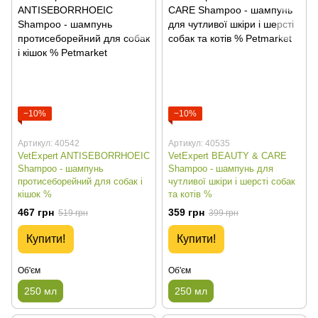
−10%
−10%
Артикул: 40542
Артикул: 40535
VetExpert ANTISEBORRHOEIC
VetExpert BEAUTY & CARE
Shampoo - шампунь
Shampoo - шампунь для
протисеборейний для собак і
чутливої шкіри і шерсті собак
кішок %
та котів %
467 грн
359 грн
519 грн
399 грн
Купити!
Купити!
Об'єм
Об'єм
250 мл
250 мл