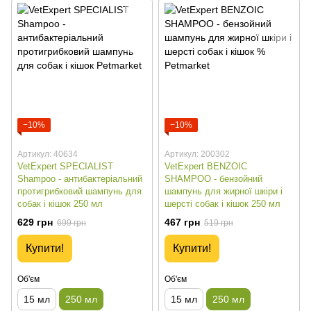
−10%
−10%
Артикул: 40634
Артикул: 200302
VetExpert SPECIALIST
VetExpert BENZOIC
Shampoo - антибактеріальний
SHAMPOO - бензойний
протигрибковий шампунь для
шампунь для жирної шкіри і
собак і кішок 250 мл
шерсті собак і кішок 250 мл
629 грн
467 грн
699 грн
519 грн
Купити!
Купити!
Об'єм
Об'єм
15 мл
250 мл
15 мл
250 мл