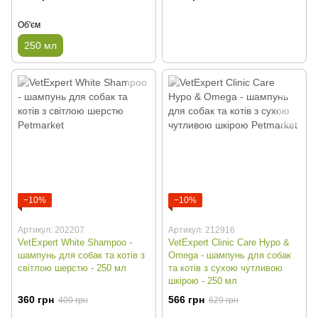
Об'єм
250 мл
−10%
−10%
Артикул: 202207
Артикул: 212916
VetExpert White Shampoo -
VetExpert Clinic Care Hypo &
шампунь для собак та котів з
Omega - шампунь для собак
світлою шерстю - 250 мл
та котів з сухою чутливою
шкірою - 250 мл
360 грн
566 грн
400 грн
629 грн