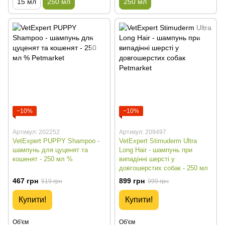
15 мл
250 мл
250 мл
−10%
−10%
Артикул: 202252
Артикул: 209497
VetExpert PUPPY Shampoo -
VetExpert Stimuderm Ultra
шампунь для цуценят та
Long Hair - шампунь при
кошенят - 250 мл %
випадінні шерсті у
довгошерстих собак - 250 мл
467 грн
899 грн
519 грн
999 грн
Купити!
Купити!
Об'єм
Об'єм