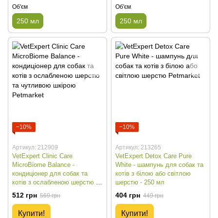
Об'єм
Об'єм
250 мл
250 мл
−10%
−10%
Артикул: 212909
Артикул: 213265
VetExpert Clinic Care
VetExpert Detox Care Pure
MicroBiome Balance -
White - шампунь для собак та
кондиціонер для собак та
котів з білою або світлою
котів з ослабленою шерстю та
шерстю - 250 мл
чутливою шкірою - 150 мл
512 грн
404 грн
569 грн
449 грн
Купити!
Купити!