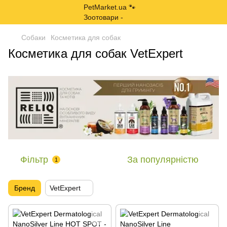
Собаки
Косметика для собак
Косметика для собак VetExpert
Фільтр
За популярністю
1
Бренд
VetExpert