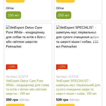
Об'єм
Об'єм
150 мл
250 мл
−10%
−10%
Артикул: 213272
Артикул: 215719
VetExpert Detox Care Pure
VetExpert SPECIALIST -
White - кондиціонер для собак
шампунь-мус лікувальний для
та котів з білою або світлою
сухого очищення шкіри та
шерстю - 150 мл
шерсті кішок і собак, 150 мл
350 грн
539 грн
389 грн
599 грн