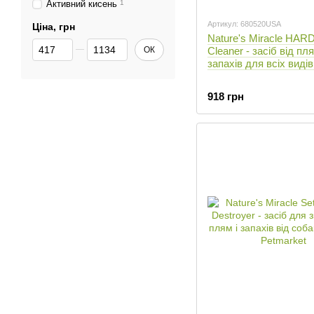
Активний кисень
1
Артикул: 680520USA
Ціна, грн
Nature's Miracle HA
Від Ціна, грн
До Ціна, грн
ОК
Cleaner - засіб від пля
запахів для всіх видів
918 грн