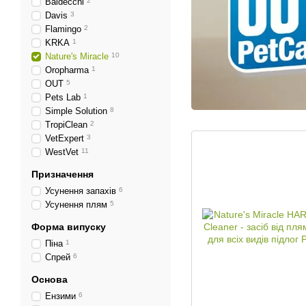
Baldecchi
2
Davis
3
Flamingo
2
KRKA
1
Nature's Miracle
10
Oropharma
1
OUT
5
Pets Lab
1
Simple Solution
8
TropiClean
2
VetExpert
3
WestVet
11
Призначення
Усунення запахів
6
Усунення плям
5
Форма випуску
Піна
1
Спрей
6
Основа
Ензими
6