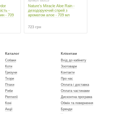
Артикул: 680519
Odor
Nature's Miracle Aloe Rain -
ість -
дезодоруючий спрей з
ин - 709
ароматом алое - 709 мл
723 грн
Каталог
Клієнтам
Собаки
Вхід до кабінету
Коти
Зоотовари
Гризуни
Контакти
Тхори
Про нас
Птахи
Оплата і доставка
Риби
Оплата частинами
Рептилії
Дисконтна програма
Коні
Обмін та повернення
Акції
Бренди