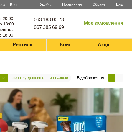
Порівняння
Укр
Рус
Обране
Вхід
ача
Блог
о 20:00
063 183 00 73
Моє замовлення
о 18:00
067 385 69 69
влень:
о 18:00
Рептилії
Коні
Акції
Відображення:
стю
спочатку дешевше
за назвою