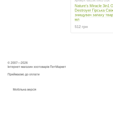
Артикул: 680196 /5453 USA
Nature's Miracle 3in1 
Destroyer Гірська Свіж
знищувач запаху твар
мл
512 грн
© 2007—2026
Інтернет-магазин зоотоварів ПетМаркет
Приймаємо до оплати
Мобільна версія