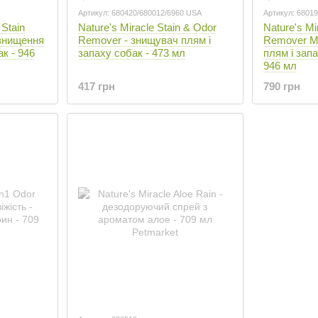
Артикул: 680420/680012/6960 USA
Артикул: 6801
 Stain
Nature's Miracle Stain & Odor
Nature's Mi
 знищення
Remover - знищувач плям і
Remover M
ак - 946
запаху собак - 473 мл
плям і запа
946 мл
417 грн
790 грн