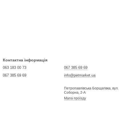
Контактна інформація
063 183 00 73
067 385 69 69
067 385 69 69
info@petmarket.ua
Петропавлівська Борщагівка, вул.
Соборна, 2-А
Мапа проїзду