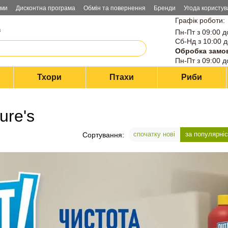
ами
Дисконтна програма
Обмін та повернення
Бренди
Угода користув
Графік роботи:
в
Пн-Пт з 09:00 д
Сб-Нд з 10:00 д
Обробка замо
Пн-Пт з 09:00 д
Тхори
Птахи
Риби
ure's
спочатку нові
за популярні
Сортування: