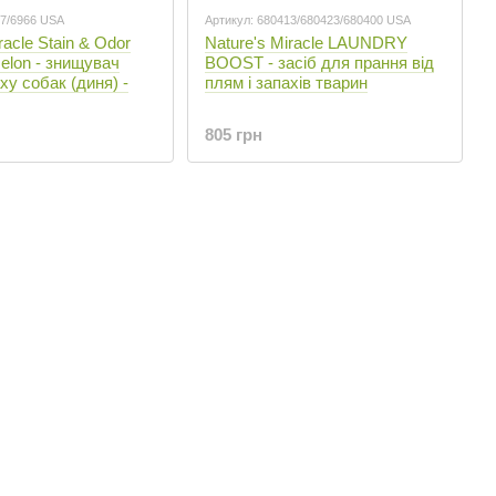
97/6966 USA
Артикул: 680413/680423/680400 USA
racle Stain & Odor
Nature's Miracle LAUNDRY
elon - знищувач
BOOST - засіб для прання від
ху собак (диня) -
плям і запахів тварин
805 грн