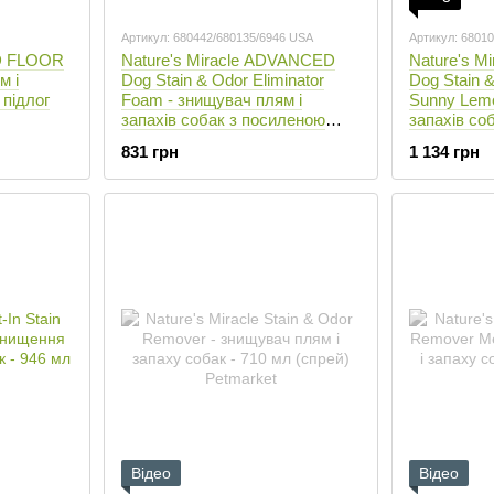
Артикул: 680442/680135/6946 USA
Артикул: 6801
RD FLOOR
Nature's Miracle ADVANCED
Nature's 
м і
Dog Stain & Odor Eliminator
Dog Stain &
 підлог
Foam - знищувач плям і
Sunny Lemo
запахів собак з посиленою
запахів со
формулою (піна)
формулою (
831 грн
1 134 грн
Відео
Відео