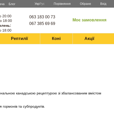
Порівняння
Укр
Рус
Обране
Вхід
ача
Блог
о 20:00
063 183 00 73
Моє замовлення
о 18:00
067 385 69 69
влень:
о 18:00
Рептилії
Коні
Акції
гінальною канадською рецептурою зі збалансованим вмістом
я гормонів та субпродуктів.