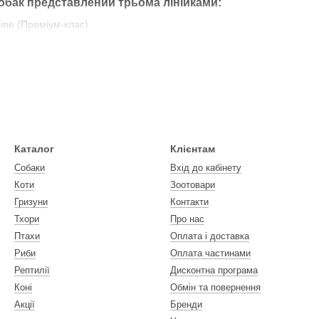
обак представлений трьома лінійками:
Line (Преміум-клас)
re Line (Супер-преміум клас)
e Line (клас Holistic)
ду:
Канада
рму:
Німеччина
Каталог
Клієнтам
Собаки
Вхід до кабінету
Коти
Зоотовари
Гризуни
Контакти
Тхори
Про нас
Птахи
Оплата і доставка
Риби
Оплата частинами
Рептилії
Дисконтна програма
Коні
Обмін та повернення
Акції
Бренди