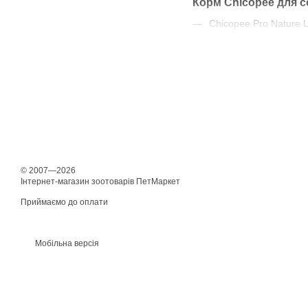
Корм Chicopee для с
Chicopee Pro Nature 
Chicopee Classic Natu
Chicopee Holistic Natur
Країна реєстрації брен
Країна виробництва ко
© 2007—2026
Інтернет-магазин зоотоварів ПетМаркет
Приймаємо до оплати
Мобільна версія