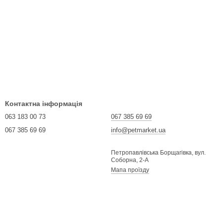
Контактна інформація
063 183 00 73
067 385 69 69
067 385 69 69
info@petmarket.ua
Петропавлівська Борщагівка, вул.
Соборна, 2-А
Мапа проїзду