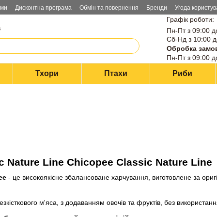
ами
Дисконтна програма
Обмін та повернення
Бренди
Угода користув
Графік роботи:
в
Пн-Пт з 09:00 д
Сб-Нд з 10:00 д
Обробка замо
Пн-Пт з 09:00 д
Тхори
Птахи
Риби
c Nature Line Chicopee Classic Nature Line
ee
- це високоякісне збалансоване харчування, виготовлене за ори
езкісткового м'яса, з додаванням овочів та фруктів, без використанн