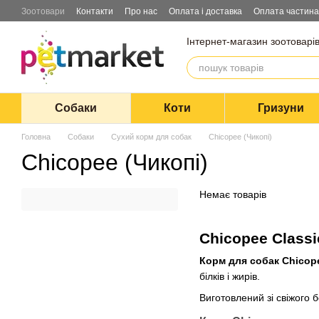
Перейти до основного контенту
Зоотовари
Контакти
Про нас
Оплата і доставка
Оплата частин
Інтернет-магазин зоотоварі
Собаки
Коти
Гризуни
Головна
Собаки
Сухий корм для собак
Chicopee (Чикопі)
Chicopee (Чикопі)
Немає товарів
Chicopee Classi
Корм для собак Chicop
білків і жирів.
Виготовлений зі свіжого б