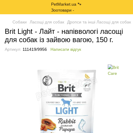
Собаки
Ласощі для собак
Дропси та інші Ласощі для собак
Brit Light - Лайт - напіввологі ласощі
для собак із зайвою вагою, 150 г.
Артикул:
111419/9956
Написати відгук