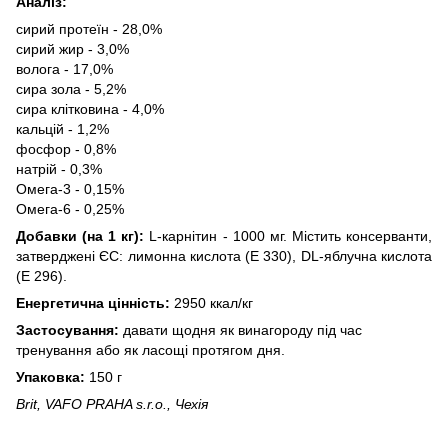
Аналіз:
сирий протеїн - 28,0%
сирий жир - 3,0%
волога - 17,0%
сира зола - 5,2%
сира клітковина - 4,0%
кальцій - 1,2%
фосфор - 0,8%
натрій - 0,3%
Омега-3 - 0,15%
Омега-6 - 0,25%
Добавки (на 1 кг):
L-карнітин - 1000 мг. Містить консерванти,
затверджені ЄС: лимонна кислота (E 330), DL-яблучна кислота
(E 296).
Енергетична цінність:
2950 ккал/кг
Застосування:
давати щодня як винагороду під час
тренування або як ласощі протягом дня.
Упаковка:
150 г
Brit, VAFO PRAHA s.r.o., Чехія