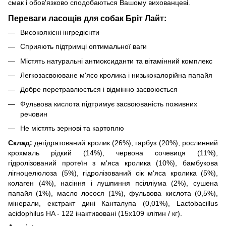
смак і обов'язково сподобаються Вашому вихованцеві.
Переваги ласощів для собак Бріт Лайт:
Високоякісні інгредієнти
Сприяють підтримці оптимальної ваги
Містять натуральні антиоксиданти та вітамінний комплекс
Легкозасвоюване м'ясо кролика і низькокалорійна папайя
Добре перетравлюється і відмінно засвоюється
Фульвова кислота підтримує засвоюваність поживних
речовин
Не містять зернові та картоплю
Склад:
дегідратований кролик (26%), гарбуз (20%), рослинний
крохмаль рідкий (14%), червона сочевиця (11%),
гідролізований протеїн з м'яса кролика (10%), бамбукова
лігноцелюлоза (5%), гідролізований сік м'яса кролика (5%),
колаген (4%), насіння і лушпиння псілліума (2%), сушена
папайя (1%), масло лосося (1%), фульвова кислота (0,5%),
мінерали, екстракт дині Канталупа (0,01%), Lactobacillus
acidophilus HA - 122 інактивовані (15x109 клітин / кг).