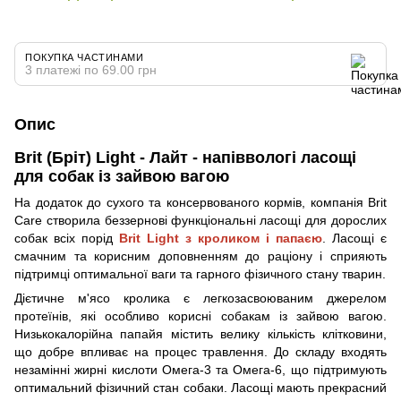
ПОКУПКА ЧАСТИНАМИ
3 платежі по 69.00 грн
Опис
Brit (Бріт) Light - Лайт - напіввологі ласощі
для собак із зайвою вагою
На додаток до сухого та консервованого кормів, компанія Brit
Care створила беззернові функціональні ласощі для дорослих
собак всіх порід
Brit Light з кроликом і папаєю
. Ласощі є
смачним та корисним доповненням до раціону і сприяють
підтримці оптимальної ваги та гарного фізичного стану тварин.
Дієтичне м'ясо кролика є легкозасвоюваним джерелом
протеїнів, які особливо корисні собакам із зайвою вагою.
Низькокалорійна папайя містить велику кількість клітковини,
що добре впливає на процес травлення. До складу входять
незамінні жирні кислоти Омега-3 та Омега-6, що підтримують
оптимальний фізичний стан собаки. Ласощі мають прекрасний