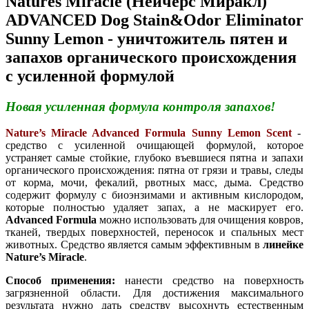
Natures Miracle (Нейчерс Миракл)
ADVANCED Dog Stain&Odor Eliminator
Sunny Lemon - уничтожитель пятен и
запахов органического происхождения
с усиленной формулой
Новая усиленная формула контроля запахов!
Nature’s Miracle Advanced Formula
Sunny Lemon Scent
-
средство с усиленной очищающей формулой, которое
устраняет самые стойкие, глубоко въевшиеся пятна и запахи
органического происхождения: пятна от грязи и травы, следы
от корма, мочи, фекалий, рвотных масс, дыма. Средство
содержит формулу с биоэнзимами и активным кислородом,
которые полностью удаляет запах, а не маскирует его.
Advanced Formula
можно использовать для очищения ковров,
тканей, твердых поверхностей, переносок и спальных мест
животных. Средство является самым эффективным в
линейке
Nature’s Miracle
.
Способ применения:
нанести средство на поверхность
загрязненной области. Для достижения максимального
результата нужно дать средству высохнуть естественным