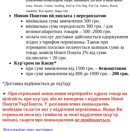
Виключення великогабаритні товари, наповнювачі для котів та корма економ
класу: Bavaro, Cookie, JosiDog, JosiCat, Fun Dog, Fun Cat, Salutis, Bosch,
Sanabelle, Bon Appetit, Happy life
)
Новою Поштою післяплата з передоплатою
мінімальна сума замовлення 500 грн.
мінімальна сума передоплати 300 грн. / для
великогабаритних товарів – 500 -2000 грн.
оплата послуг доставки здійснюється одержувачем
згідно з тарифом перевізника. Також при
отриманні посилки оплачується залишок суми за
товар, комісія Нової Пошти 2% від суми
післяплати + 20 грн.
Кур'єром по Києву*
при сумі замовлення від 1500 грн. –
безкоштовно
при сумі замовлення від 800 до 1000 грн. -
200 грн.
*Доставка відбувається до під'їзду
► При отриманні замовлення перевіряйте одразу товар на
цілісність при кур'єрі, або не виходячи з відділення Нової
Пошти/УкрПошти. У разі виявлених пошкоджень
необхідно скласти акт у відділенні перевізника. Якщо Ви
отримали посилку і вийшли за межі відділення (кур'єр
поїхав), скарги про пошкодження
не приймаються
.
Детальніше про доставку