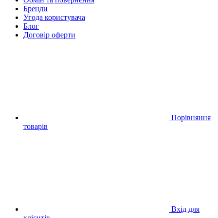
Бренди
Угода користувача
Блог
Договір оферти
Порівняння
товарів
Вхід для
клієнтів