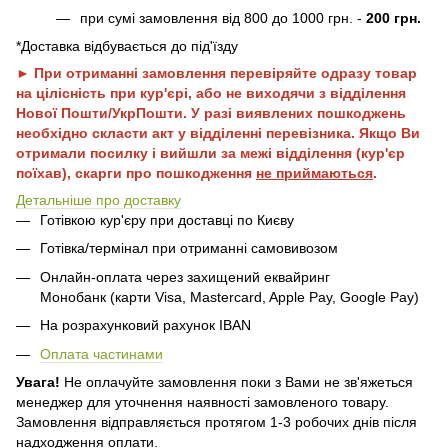
при сумі замовлення від 800 до 1000 грн. -
200 грн.
*Доставка відбувається до під'їзду
► При отриманні замовлення перевіряйте одразу товар
на цілісність при кур'єрі, або не виходячи з відділення
Нової Пошти/УкрПошти. У разі виявлених пошкоджень
необхідно скласти акт у відділенні перевізника. Якщо Ви
отримали посилку і вийшли за межі відділення (кур'єр
поїхав), скарги про пошкодження
не приймаються
.
Детальніше про доставку
Готівкою кур'єру при доставці по Києву
Готівка/термінал при отриманні самовивозом
Онлайн-оплата через захищений еквайринг
Монобанк (карти Visa, Mastercard, Apple Pay, Google Pay)
На розрахунковий рахунок IBAN
Оплата частинами
Увага!
Не оплачуйте замовлення поки з Вами не зв'яжеться
менеджер для уточнення наявності замовленого товару.
Замовлення відправляється протягом 1-3 робочих днів після
надходження оплати.