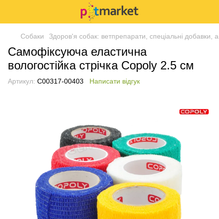
Собаки
Здоров'я собак: ветпрепарати, спеціальні добавки, 
Самофіксуюча еластична
вологостійка стрічка Copoly 2.5 см
Артикул:
C00317-00403
Написати відгук