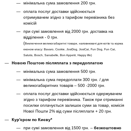
мінімальна сума замовлення 200 грн.
оплата послуг доставки здійснюється
отримувачем згідно з тарифом перевізника без
комісій
при сумі замовлення від 2000 грн. доставка на
відділення - 0 грн.
(
Виключення великогабаритні товари, наповнювачі для котів та корма
економ класу: Bavaro, Cookie, JosiDog, JosiCat, Fun Dog, Fun Cat,
Salutis, Bosch, Sanabelle, Bon Appetit, Happy life
)
Новою Поштою післяплата з передоплатою
мінімальна сума замовлення 500 грн.
мінімальна сума передоплати 300 грн. / для
великогабаритних товарів – 500 -2000 грн.
оплата послуг доставки здійснюється одержувачем
згідно з тарифом перевізника. Також при отриманні
посилки оплачується залишок суми за товар, комісія
Нової Пошти 2% від суми післяплати + 20 грн.
Кур'єром по Києву*
при сумі замовлення від 1500 грн. –
безкоштовно